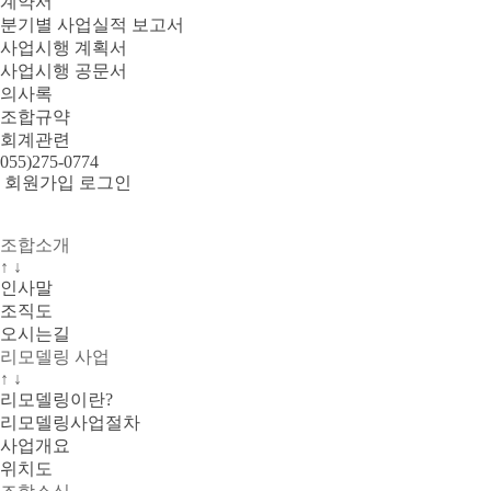
계약서
분기별 사업실적 보고서
사업시행 계획서
사업시행 공문서
의사록
조합규약
회계관련
055)275-0774
회원가입
로그인
조합소개
↑
↓
인사말
조직도
오시는길
리모델링 사업
↑
↓
리모델링이란?
리모델링사업절차
사업개요
위치도